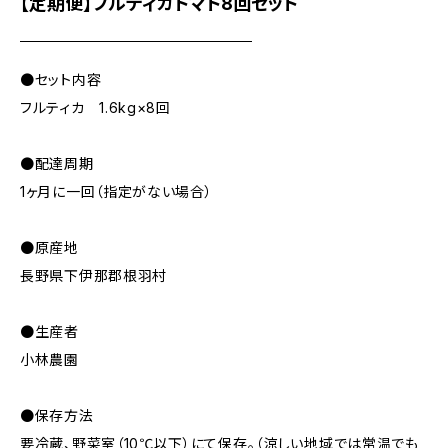
【定期便】フルティカトマト8回セット
●セット内容
フルティカ 1.6kg×8回
●配達周期
1ヶ月に一回（指定がない場合）
●原産地
長野県下伊那郡根羽村
●生産者
小林農園
●保存方法
要冷蔵、野菜室（10℃以下）にて保存。（涼しい地域では常温でも