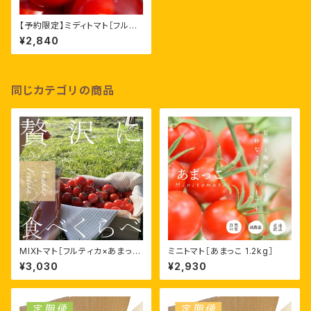
【予約限定】ミディトマト［フルテ
ィカ 1.6kg］（おひとり様４個ま
¥2,840
で）
同じカテゴリの商品
MIXトマト［フルティカ×あまっこ
ミニトマト［あまっこ 1.2kg］
1.4kg］
¥3,030
¥2,930