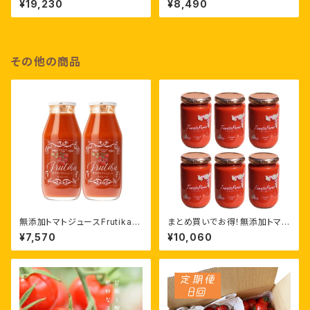
¥19,230
¥8,490
その他の商品
無添加トマトジュースFrutika10
まとめ買いでお得！無添加トマト
0%［180ml ×12本］
ピューレ［ 320g×6個］
¥7,570
¥10,060