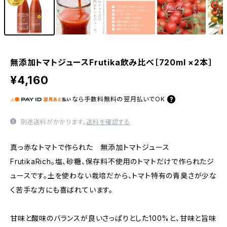
無添加トマトジュースFrutika飲み比べ［720ml ×2本］
¥4,160
なら
手数料無料の
翌月払いでOK
別途送料がかかります。
送料を確認する
真っ赤なトマトで作られた 無添加トマトジュース
FrutikaRich。塩、砂糖、保存料不使用のトマトだけで作られたジ
ュースです。土を使わない栽培だから、トマト特有の青臭さが少な
く苦手な方にも喜ばれています。
甘味と酸味のバランスが良いさっぱりとした100%と、甘味と旨味