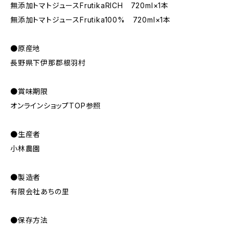
無添加トマトジュースFrutikaRICH 720ml×1本
無添加トマトジュースFrutika100% 720ml×1本
●原産地
長野県下伊那郡根羽村
●賞味期限
オンラインショップTOP参照
●生産者
小林農園
●製造者
有限会社あちの里
●保存方法