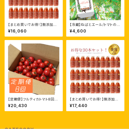
【まとめ買いでお得！】無添加ト
【冷蔵】ねばとエール/トマトのク
マトジュースFrutika100%［18
ラフトビール［350ml ×3本］
¥16,060
¥4,600
0ml ×30本］
【定期便】フルティカトマト8回セ
【まとめ買いでお得！】無添加ト
ット［フルティカ1.6kg］
マトジュースFrutika飲み比べ
¥20,430
¥17,440
［180ml ×30本］