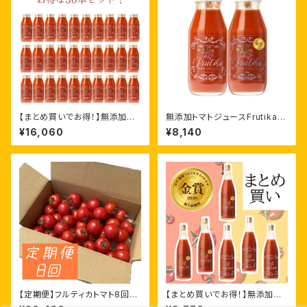
【まとめ買いでお得！】無添加ト
無添加トマトジュースFrutika飲
マトジュースFrutika100%［18
み比べ［180ml ×12本］
¥16,060
¥8,140
0ml ×30本］
【定期便】フルティカトマト8回セ
【まとめ買いでお得！】無添加ト
ット［フルティカ1.6kg］
マトジュースFrutika飲み比べ