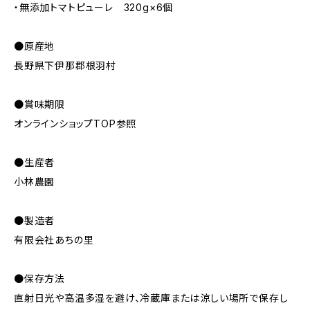
・無添加トマトピューレ 320g×6個
●原産地
長野県下伊那郡根羽村
●賞味期限
オンラインショップTOP参照
●生産者
小林農園
●製造者
有限会社あちの里
●保存方法
直射日光や高温多湿を避け、冷蔵庫または涼しい場所で保存し