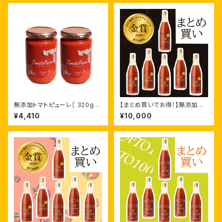
無添加トマトピューレ［ 320g×
【まとめ買いでお得！】無添加ト
2個］
マトジュースFrutikaRich［720
¥4,410
¥10,000
ml ×6本］